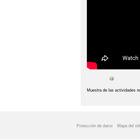
DÍA DE LA PAZ 2018
DÍA DE LA PAZ
DÍ
EL OTOÑO HA LLEGA
FELIZ DÍA DEL LIBRO
FESTIVAL DE NAVIDA
FESTIVAL DE NAVIDA
FESTIVAL DE NAVIDA
Muestra de las actividades re
GRADUACIÓN 6º E.P 
GRADUACIÓN 6º PRIM
Protección de datos
Mapa del sit
GRADUACIÓN EDUCACI