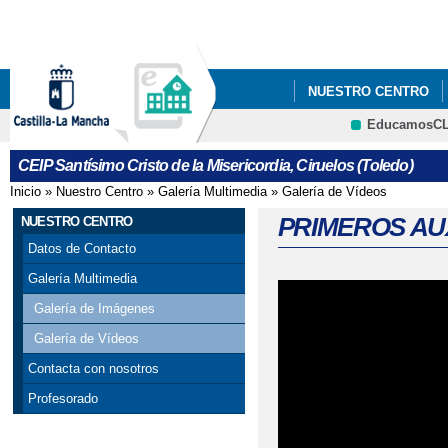
Pa
co
pri
NUESTRO CENTRO
EducamosC
MIL Y UN PROYECTO
CEIP Santísimo Cristo de la Misericordia, Ciruelos (Toledo)
BAILE HALLOWEEN 2
Inicio
»
Nuestro Centro
»
Galería Multimedia
»
Galería de Vídeos
Se encuentra usted aquí
BIENVENIDOS AL NUE
PRIMEROS AUX
NUESTRO CENTRO
Datos de Contacto
CARNAVALES 2019
Galería Multimedia
COMEDOR ESCOLAR
Galería de Imágenes
Galería de Vídeos
DESAYUNO SALUDABL
Contacta con nosotros
DONACIÓN DE LA FU
Profesorado
SOLIDARIOS PARA NU