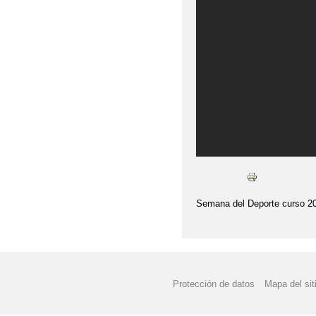
DÍA DE LA PAZ 2018
DÍA DE LA PAZ
DÍ
EL OTOÑO HA LLEGA
FELIZ DÍA DEL LIBRO
FESTIVAL DE NAVIDA
FESTIVAL DE NAVIDA
FESTIVAL DE NAVIDA
Semana del Deporte curso 20
GRADUACIÓN 6º E.P 
GRADUACIÓN 6º PRIM
Protección de datos
Mapa del sit
GRADUACIÓN EDUCACI