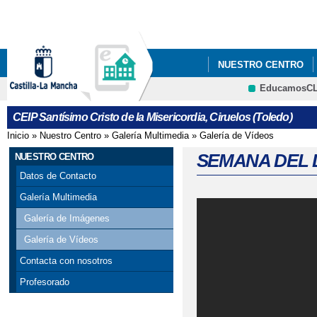
Pa
co
pri
NUESTRO CENTRO
EducamosC
MIL Y UN PROYECTO
CEIP Santísimo Cristo de la Misericordia, Ciruelos (Toledo)
BAILE HALLOWEEN 2
Inicio
»
Nuestro Centro
»
Galería Multimedia
»
Galería de Vídeos
Se encuentra usted aquí
BIENVENIDOS AL NUE
SEMANA DEL
NUESTRO CENTRO
Datos de Contacto
CARNAVALES 2019
Galería Multimedia
COMEDOR ESCOLAR
Galería de Imágenes
Galería de Vídeos
DESAYUNO SALUDABL
Contacta con nosotros
DONACIÓN DE LA FU
Profesorado
SOLIDARIOS PARA NU